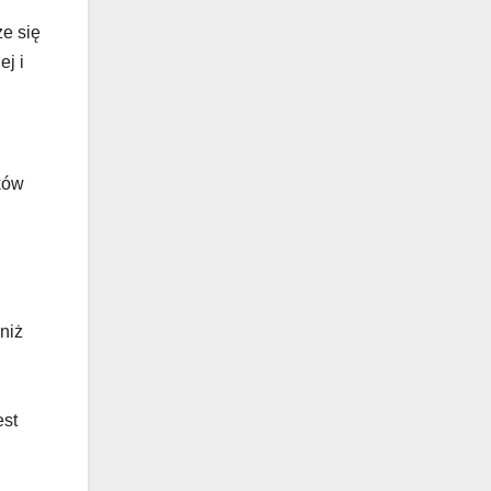
e się
j i
ików
niż
est