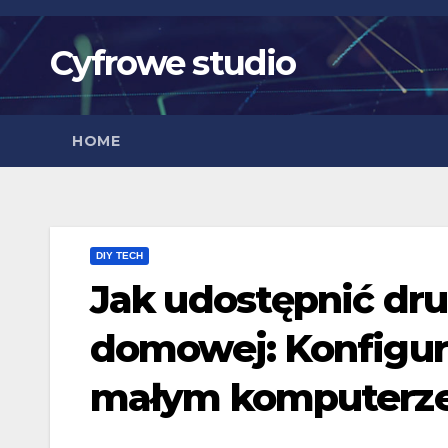
Skip
to
Cyfrowe studio
content
HOME
DIY TECH
Jak udostępnić dru
domowej: Konfigur
małym komputerze