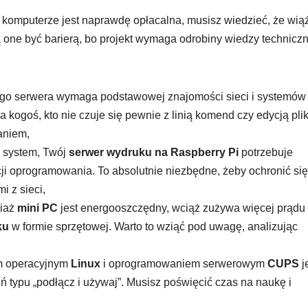
komputerze jest naprawdę opłacalna, musisz wiedzieć, że wiąż
ne być barierą, bo projekt wymaga odrobiny wiedzy techniczne
ego serwera wymaga podstawowej znajomości sieci i systemów
la kogoś, kto nie czuje się pewnie z linią komend czy edycją pl
aniem,
y system, Twój
serwer wydruku na Raspberry Pi
potrzebuje
cji oprogramowania. To absolutnie niezbędne, żeby ochronić się
i z sieci,
ciaż
mini PC
jest energooszczędny, wciąż zużywa więcej prądu 
ku
w formie sprzętowej. Warto to wziąć pod uwagę, analizując
m operacyjnym
Linux
i oprogramowaniem serwerowym
CUPS
j
 typu „podłącz i używaj”. Musisz poświęcić czas na naukę i