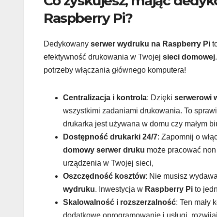
Co zyskujesz, mając dedy
Raspberry Pi?
Dedykowany
serwer wydruku na Raspberry Pi
t
efektywność drukowania w Twojej
sieci domowej
potrzeby włączania głównego komputera!
Centralizacja i kontrola
: Dzięki
serwerowi 
wszystkimi zadaniami drukowania. To sprawi
drukarka jest używana w domu czy małym bi
Dostępność drukarki 24/7
: Zapomnij o włą
domowy serwer druku
może pracować non s
urządzenia w Twojej sieci,
Oszczędność kosztów
: Nie musisz wydawa
wydruku
. Inwestycja w
Raspberry Pi
to jed
Skalowalność i rozszerzalność
: Ten mały 
dodatkowe oprogramowanie i usługi, rozwija