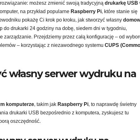
e rozwiązanie: możesz zmienić swoją tradycyjną
drukarkę USB
omputer, na przykład popularne
Raspberry Pi
, które stanie się
zewodniku pokażę Ci krok po kroku, jak stworzyć własny
domo
p do drukarki 24 godziny na dobę, siedem dni w tygodniu,
e zarządzanie. Przejdziemy przez całą konfigurację – od wybor
blemów – korzystając z niezawodnego systemu
CUPS (Comm
yć własny serwer wydruku na
ym komputerze
, takim jak
Raspberry Pi
, to naprawdę świetny
nia drukarki USB bezpośrednio z komputera, zyskujesz tu
sporą oszczędność.