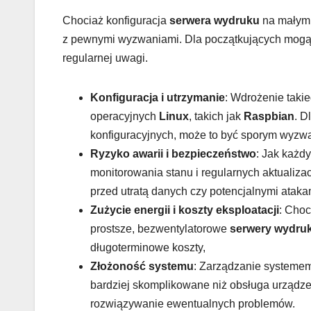
Chociaż konfiguracja
serwera wydruku
na małym 
z pewnymi wyzwaniami. Dla początkujących mogą o
regularnej uwagi.
Konfiguracja i utrzymanie
: Wdrożenie taki
operacyjnych
Linux
, takich jak
Raspbian
. D
konfiguracyjnych, może to być sporym wyzw
Ryzyko awarii i bezpieczeństwo
: Jak każd
monitorowania stanu i regularnych aktualiza
przed utratą danych czy potencjalnymi atakam
Zużycie energii i koszty eksploatacji
: Cho
prostsze, bezwentylatorowe
serwery wydru
długoterminowe koszty,
Złożoność systemu
: Zarządzanie systeme
bardziej skomplikowane niż obsługa urządzeń
rozwiązywanie ewentualnych problemów.