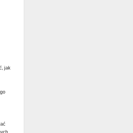
, jak
ego
wać
nych