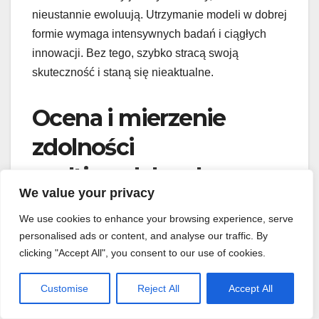
nieustannie ewoluują. Utrzymanie modeli w dobrej
formie wymaga intensywnych badań i ciągłych
innowacji. Bez tego, szybko stracą swoją
skuteczność i staną się nieaktualne.
Ocena i mierzenie
zdolności
multimodalnych
We value your privacy
modeli AI
We use cookies to enhance your browsing experience, serve
personalised ads or content, and analyse our traffic. By
Jak oceniamy, czy
multimodalne modele AI
clicking "Accept All", you consent to our use of cookies.
naprawdę „rozumieją” to, co robią? Używamy do
tego specjalistycznych benchmarków i
Customise
Reject All
Accept All
zaawansowanych metodologii. Mierzenie tych