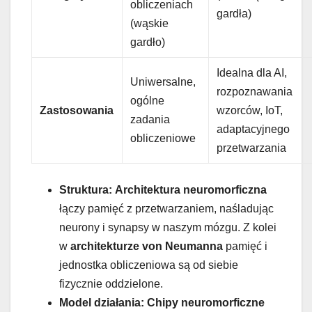
obliczeniach
gardła)
(wąskie
gardło)
Idealna dla AI,
Uniwersalne,
rozpoznawania
ogólne
Zastosowania
wzorców, IoT,
zadania
adaptacyjnego
obliczeniowe
przetwarzania
Struktura:
Architektura neuromorficzna
łączy pamięć z przetwarzaniem, naśladując
neurony i synapsy w naszym mózgu. Z kolei
w
architekturze von Neumanna
pamięć i
jednostka obliczeniowa są od siebie
fizycznie oddzielone.
Model działania:
Chipy neuromorficzne