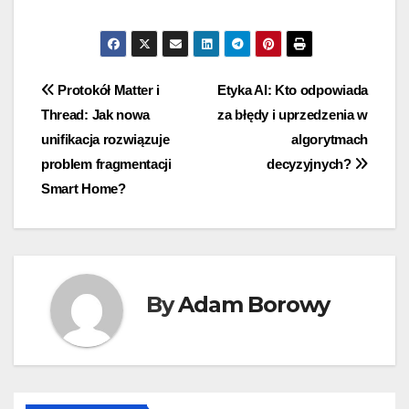
Nawigacja
Protokół Matter i
Etyka AI: Kto odpowiada
Thread: Jak nowa
za błędy i uprzedzenia w
wpisu
unifikacja rozwiązuje
algorytmach
problem fragmentacji
decyzyjnych?
Smart Home?
By
Adam Borowy