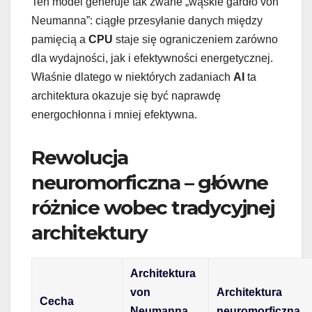
Ten model generuje tak zwane „wąskie gardło von
Neumanna”: ciągłe przesyłanie danych między
pamięcią a
CPU
staje się ograniczeniem zarówno
dla wydajności, jak i efektywności energetycznej.
Właśnie dlatego w niektórych zadaniach
AI
ta
architektura okazuje się być naprawdę
energochłonna i mniej efektywna.
Rewolucja
neuromorficzna – główne
różnice wobec tradycyjnej
architektury
Architektura
von
Architektura
Cecha
Neumanna
neuromorficzna