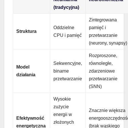
(tradycyjna)
Zintegrowana
Oddzielne
pamięć i
Struktura
CPU i pamięć
przetwarzanie
(neurony, synapsy)
Rozproszone,
Sekwencyjne,
równoległe,
Model
binarne
zdarzeniowe
działania
przetwarzanie
przetwarzanie
(SNN)
Wysokie
zużycie
Znacznie większa
energii w
Efektywność
energooszczędnoś
złożonych
energetyczna
(brak wąskiego