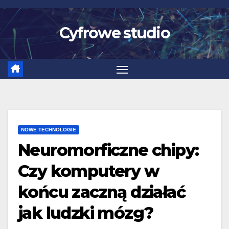
Skip
to
Cyfrowe studio
content
NOWE TECHNOLOGIE
Neuromorficzne chipy:
Czy komputery w
końcu zaczną działać
jak ludzki mózg?