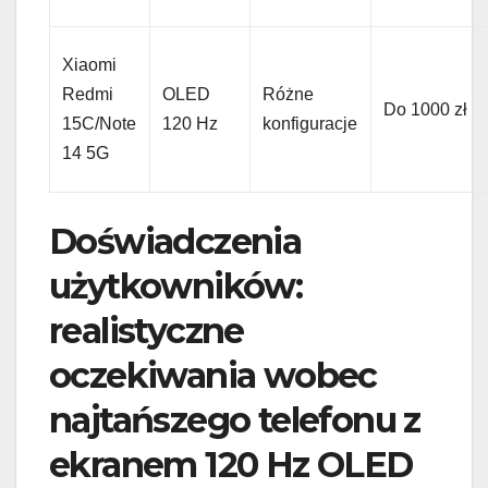
Xiaomi
Redmi
OLED
Różne
Do 1000 zł
15C/Note
120 Hz
konfiguracje
14 5G
Doświadczenia
użytkowników:
realistyczne
oczekiwania wobec
najtańszego telefonu z
ekranem 120 Hz OLED