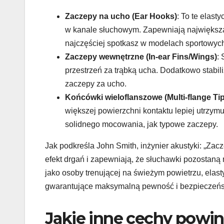
Zaczepy na ucho (Ear Hooks)
: To te elast
w kanale słuchowym. Zapewniają największą 
najczęściej spotkasz w modelach sportowyc
Zaczepy wewnętrzne (In-ear Fins/Wings)
:
przestrzeń za trąbką ucha. Dodatkowo stabil
zaczepy za ucho.
Końcówki wieloflanszowe (Multi-flange Ti
większej powierzchni kontaktu lepiej utrzym
solidnego mocowania, jak typowe zaczepy.
Jak podkreśla John Smith, inżynier akustyki: „Za
efekt drgań i zapewniają, że słuchawki pozostaną
jako osoby trenującej na świeżym powietrzu, elas
gwarantujące maksymalną pewność i bezpieczeństw
Jakie inne cechy powin