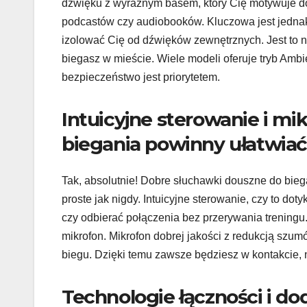
dźwięku z wyraźnym basem, który Cię motywuje do 
podcastów czy audiobooków. Kluczowa jest jedna
izolować Cię od dźwięków zewnętrznych. Jest to
biegasz w mieście. Wiele modeli oferuje tryb Ambi
bezpieczeństwo jest priorytetem.
Intuicyjne sterowanie i mi
biegania powinny ułatwia
Tak, absolutnie! Dobre słuchawki douszne do bie
proste jak nigdy. Intuicyjne sterowanie, czy to do
czy odbierać połączenia bez przerywania treningu
mikrofon. Mikrofon dobrej jakości z redukcją sz
biegu. Dzięki temu zawsze będziesz w kontakcie, 
Technologie łączności i do