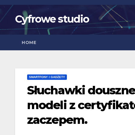
Skip
to
Cyfrowe studio
content
HOME
SMARTFONY I GADŻETY
Słuchawki douszne
modeli z certyfika
zaczepem.