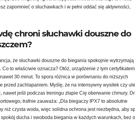
sz zapomnieć o słuchawkach i w pełni oddać się aktywności,
awdę chroni słuchawki douszne do
eszczem?
ancja, że słuchawki douszne do biegania spokojnie wytrzymają 
 Co to właściwie oznacza? Otóż, urządzenie z tym certyfikatem 
nawet 30 minut. To spora różnica w porównaniu do niższych
nie przed zachlapaniem. Myślę, że na intensywny wysiłek czy u
nawet jeśli podczas treningu złapie Cię oberwanie chmury. Dr
ortowego, trafnie zauważa: „Dla biegaczy IPX7 to absolutne
ny niż czysta woda, więc solidna ochrona jest niezbędna, aby sp
o spokój ducha i swoboda biegania w każdych warunkach, bez