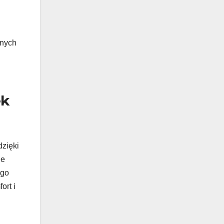
nnych
ek
dzięki
ne
ego
ort i