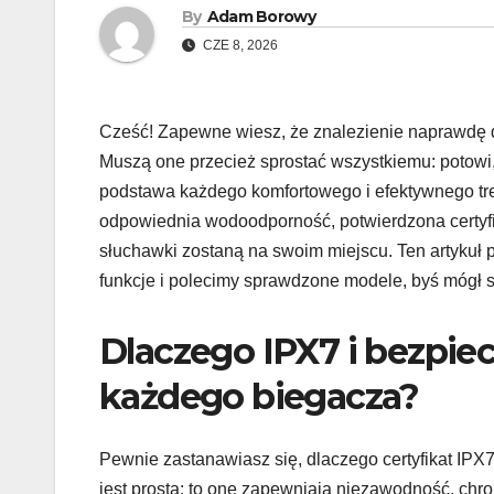
By
Adam Borowy
CZE 8, 2026
Cześć! Zapewne wiesz, że znalezienie naprawdę 
Muszą one przecież sprostać wszystkiemu: potowi,
podstawa każdego komfortowego i efektywnego tre
odpowiednia wodoodporność, potwierdzona certyfi
słuchawki zostaną na swoim miejscu. Ten artykuł
funkcje i polecimy sprawdzone modele, byś mógł s
Dlaczego IPX7 i bezpie
każdego biegacza?
Pewnie zastanawiasz się, dlaczego certyfikat IPX
jest prosta: to one zapewniają niezawodność, chron