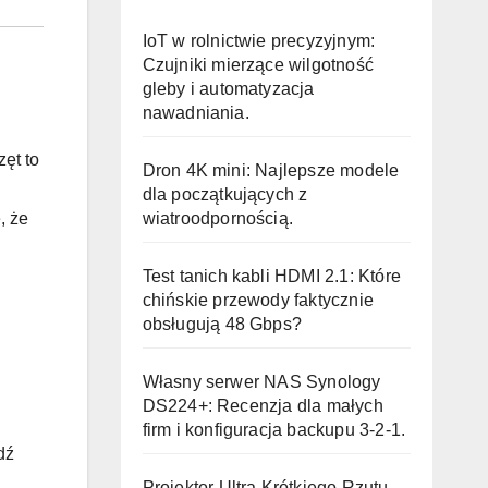
IoT w rolnictwie precyzyjnym:
Czujniki mierzące wilgotność
gleby i automatyzacja
nawadniania.
ęt to
Dron 4K mini: Najlepsze modele
dla początkujących z
wiatroodpornością.
, że
Test tanich kabli HDMI 2.1: Które
chińskie przewody faktycznie
obsługują 48 Gbps?
Własny serwer NAS Synology
DS224+: Recenzja dla małych
firm i konfiguracja backupu 3-2-1.
dź
Projektor Ultra Krótkiego Rzutu