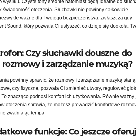
wysiłku. Czyste tony średnie natomiast będą idealne do słuch
k świadomość otoczenia. Słuchawki nie powinny całkowicie
 niezwykle ważne dla Twojego bezpieczeństwa, zwłaszcza gdy
ent Sound, który pozwala Ci usłyszeć, co dzieje się dookoła. T
krofon: Czy słuchawki douszne do
ć rozmowy i zarządzanie muzyką?
gania powinny sprawić, że rozmowy i zarządzanie muzyką staną
tykowe, czy fizyczne, pozwala Ci zmieniać utwory, regulować gło
. To znacząco podnosi komfort ich użytkowania. Równie ważny 
umów otoczenia sprawia, że możesz prowadzić komfortowe rozm
nie zwalniając tempa.
datkowe funkcje: Co jeszcze oferu