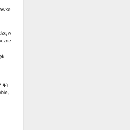
hawkę
odzą w
syczne
ęki
zują
ebie,