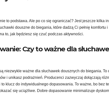
e to podstawa. Ale po co się ograniczać? Jest jeszcze kilka i
uchawki douszne do biegania, które dadzą Ci pełnię komfortu i
 na to, jak będziesz się czuć podczas aktywności.
wanie: Czy to ważne dla słuchaw
 są niezwykle ważne dla słuchawek dousznych do biegania. To 
gów i unikasz podrażnień. Producenci zazwyczaj dołączają róż
i to klucz do indywidualnego dopasowania. To ważne, bo bez t
okazać się uciążliwe. Dobre dopasowanie minimalizuje dyskomf