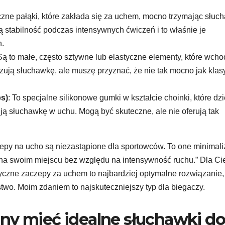
yczne pałąki, które zakłada się za uchem, mocno trzymając słuc
stabilność podczas intensywnych ćwiczeń i to właśnie je
h.
 Są to małe, często sztywne lub elastyczne elementy, które wch
izują słuchawkę, ale muszę przyznać, że nie tak mocno jak kla
ps)
: To specjalne silikonowe gumki w kształcie choinki, które dzi
ują słuchawkę w uchu. Mogą być skuteczne, ale nie oferują tak
czepy na ucho są niezastąpione dla sportowców. To one minimali
 na swoim miejscu bez względu na intensywność ruchu.” Dla Ci
tyczne zaczepy za uchem to najbardziej optymalne rozwiązanie,
o. Moim zdaniem to najskuteczniejszy typ dla biegaczy.
ny mieć idealne słuchawki do