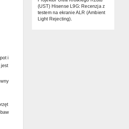
(UST) Hisense L9G: Recenzja z
testem na ekranie ALR (Ambient
Light Rejecting).
pot i
jest
lewny
rzęt
 obaw