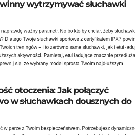
e powinny wytrzymywać słuchawki
h naprawdę ważny parametr. No bo kto by chciał, żeby słuchawk
? Dlatego Twoje słuchawki sportowe z certyfikatem IPX7 powi
Twoich treningów – i to zarówno same słuchawki, jak i etui ładu
uższych aktywności. Pamiętaj, etui ładujące znacznie przedłuż
pewnij się, że wybrany model sprosta Twoim najdłuższym
ść otoczenia: Jak połączyć
two w słuchawkach dousznych do
i iść w parze z Twoim bezpieczeństwem. Potrzebujesz dynamicz