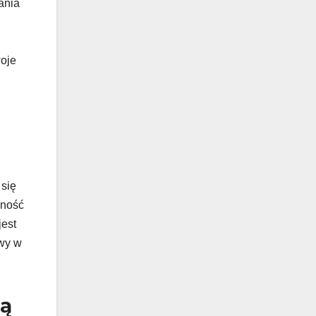
ania
woje
 się
śność
jest
owy w
ją