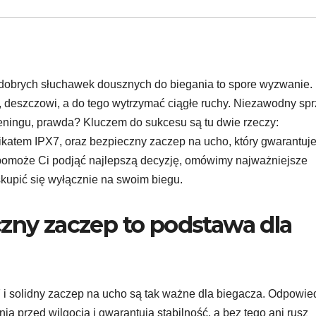
dobrych słuchawek dousznych do biegania to spore wyzwanie.
 deszczowi, a do tego wytrzymać ciągłe ruchy. Niezawodny sprz
ningu, prawda? Kluczem do sukcesu są tu dwie rzeczy:
katem IPX7, oraz bezpieczny zaczep na ucho, który gwarantuje
 pomoże Ci podjąć najlepszą decyzję, omówimy najważniejsze
kupić się wyłącznie na swoim biegu.
czny zaczep to podstawa dla
7 i solidny zaczep na ucho są tak ważne dla biegacza. Odpowie
ią przed wilgocią i gwarantują stabilność, a bez tego ani rusz