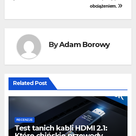
obciążeniem.
By
Adam Borowy
Related Post
RECENZJE
Test tanich kabli HDMI 2.1:
Które chińskie przewody