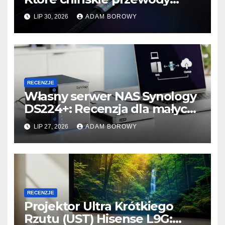
faktycznie obsługują 48
LIP 30, 2026
ADAM BOROWY
Gbps?
RECENZJE
Własny serwer NAS Synology
DS224+: Recenzja dla małych
firm i konfiguracja backupu 3-
LIP 27, 2026
ADAM BOROWY
2-1.
RECENZJE
Projektor Ultra Krótkiego
Rzutu (UST) Hisense L9G: