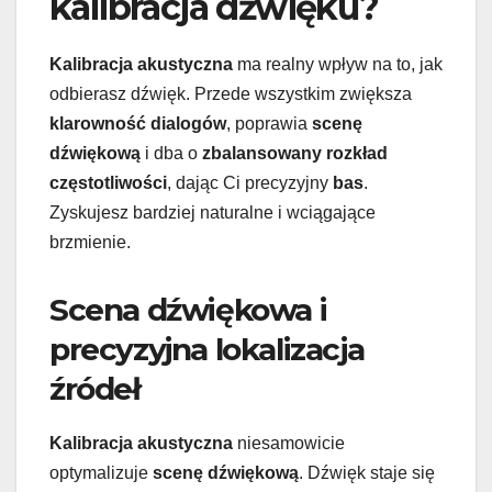
kalibracja dźwięku?
Kalibracja akustyczna
ma realny wpływ na to, jak
odbierasz dźwięk. Przede wszystkim zwiększa
klarowność dialogów
, poprawia
scenę
dźwiękową
i dba o
zbalansowany rozkład
częstotliwości
, dając Ci precyzyjny
bas
.
Zyskujesz bardziej naturalne i wciągające
brzmienie.
Scena dźwiękowa i
precyzyjna lokalizacja
źródeł
Kalibracja akustyczna
niesamowicie
optymalizuje
scenę dźwiękową
. Dźwięk staje się