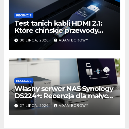
RECENZJE
Test tanich kabli HDMI 2.1:
Które chińskie przewody
faktycznie obsługują 48
30 LIPCA, 2026
ADAM BOROWY
Gbps?
RECENZJE
Własny serwer NAS Synology
DS224+: Recenzja dla małych
firm i konfiguracja backupu
27 LIPCA, 2026
ADAM BOROWY
3-2-1.