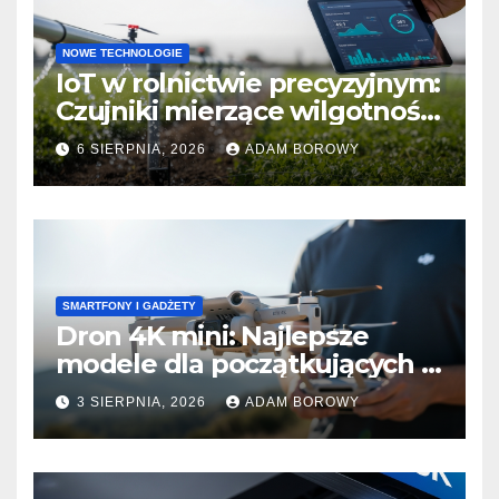
NOWE TECHNOLOGIE
IoT w rolnictwie precyzyjnym:
Czujniki mierzące wilgotność
gleby i automatyzacja
6 SIERPNIA, 2026
ADAM BOROWY
nawadniania.
SMARTFONY I GADŻETY
Dron 4K mini: Najlepsze
modele dla początkujących z
wiatroodpornością.
3 SIERPNIA, 2026
ADAM BOROWY