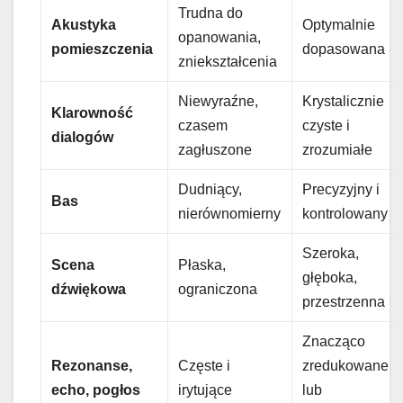
Trudna do
Akustyka
Optymalnie
opanowania,
pomieszczenia
dopasowana
zniekształcenia
Niewyraźne,
Krystalicznie
Klarowność
czasem
czyste i
dialogów
zagłuszone
zrozumiałe
Dudniący,
Precyzyjny i
Bas
nierównomierny
kontrolowany
Szeroka,
Scena
Płaska,
głęboka,
dźwiękowa
ograniczona
przestrzenna
Znacząco
Rezonanse,
Częste i
zredukowane
echo, pogłos
irytujące
lub