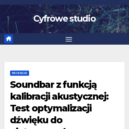
Skip
to
Cyfrowe studio
content
RECENZJE
Soundbar z funkcją
kalibracji akustycznej:
Test optymalizacji
dźwięku do