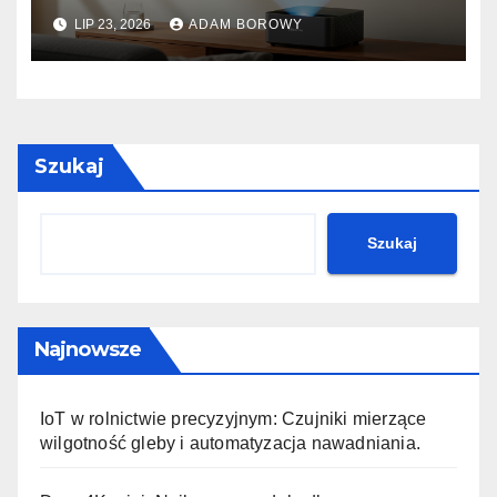
Recenzja z testem na ekranie
LIP 23, 2026
ADAM BOROWY
ALR (Ambient Light
Rejecting).
Szukaj
Szukaj
Najnowsze
IoT w rolnictwie precyzyjnym: Czujniki mierzące
wilgotność gleby i automatyzacja nawadniania.