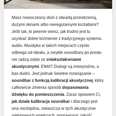
Masz nowoczesny dom z otwartą przestrzenią,
dużymi oknami albo nieregularnymi kształtami?
Jeśli tak, to pewnie wiesz, jak trudno jest tu
uzyskać dobre brzmienie z tradycyjnego systemu
audio. Akustyka w takich miejscach często
odbiega od ideału, a zwykłe soundbary po prostu
nie radzą sobie ze
zniekształceniami
akustycznymi
. Efekt? Dialogi są niewyraźne, a
bas dudni. Jest jednak świetne rozwiązanie –
soundbar z funkcją kalibracji akustycznej
, który
całkowicie zmienia sposób
dopasowania
dźwięku do pomieszczenia
. Zaraz opowiem Ci,
jak działa kalibracja soundbar
i dlaczego jest
ona niezbędna, zwłaszcza w tych akustycznie
nietypowych wnętrzach, poprawiając jakość