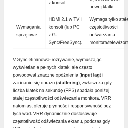
z konsoli.
nowej klatki.
HDMI 2.1 w TV i
Wymaga tylko stałe
Wymagania
konsoli (lub PC
częstotliwości
sprzętowe
z G-
odświeżania
Sync/FreeSync).
monitora/telewizor
V-Sync eliminował rozrywanie, wymuszając
wyświetlanie pełnych klatek, ale często
powodował znaczne opóźnienia (
input lag
) i
zacinanie się obrazu (
stuttering
), zwłaszcza gdy
liczba klatek na sekundę (FPS) spadała poniżej
stałej częstotliwości odświeżania monitora. VRR
natomiast oferuje płynność i responsywność bez
tych wad. VRR dynamicznie dostosowuje
częstotliwość odświeżania ekranu, podczas gdy