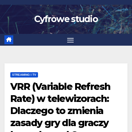
Skip
to
Cyfrowe studio
content
STREAMING I TV
VRR (Variable Refresh
Rate) w telewizorach:
Dlaczego to zmienia
zasady gry dla graczy