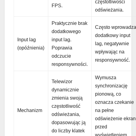
częstotliwości
FPS.
odświeżania.
Praktycznie brak
Często wprowadz
dodatkowego
dodatkowy input
Input lag
input lag.
lag, negatywnie
(opóźnienia)
Poprawia
wpływając na
odczucie
responsywność.
responsywności.
Wymusza
Telewizor
synchronizację
dynamicznie
pionową, co
zmienia swoją
oznacza czekanie
częstotliwość
Mechanizm
na pełne
odświeżania,
odświeżenie ekra
dopasowując ją
przed
do liczby klatek
wyświetleniem