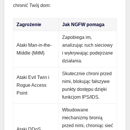
chronić Twój dom:
Zagrożenie
Jak NGFW pomaga
Zapobiega im,
Ataki Man-in-the-
analizując ruch sieciowy
Middle (MitM)
i wykrywając podejrzane
działania.
Skutecznie chroni przed
Ataki Evil Twin i
nimi, blokując fałszywe
Rogue Access
punkty dostępu dzięki
Point
funkcjom IPS/IDS.
Wbudowane
mechanizmy bronią
przed nimi, chroniąc sieć
Ataki DDoS