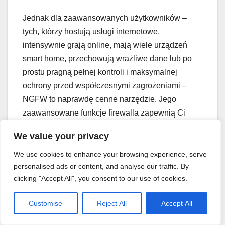
Jednak dla zaawansowanych użytkowników –
tych, którzy hostują usługi internetowe,
intensywnie grają online, mają wiele urządzeń
smart home, przechowują wrażliwe dane lub po
prostu pragną pełnej kontroli i maksymalnej
ochrony przed współczesnymi zagrożeniami –
NGFW to naprawdę cenne narzędzie. Jego
zaawansowane funkcje firewalla zapewnią Ci
spokój ducha i solidną ochronę cybernetyczną w
We value your privacy
domu.
We use cookies to enhance your browsing experience, serve
personalised ads or content, and analyse our traffic. By
Zastanów się, czy Twój obecny poziom
clicking "Accept All", you consent to our use of cookies.
zabezpieczeń jest wystarczający. Jeśli hostujesz
usługi, intensywnie grasz online, przechowujesz
Customise
Reject All
Accept All
wrażliwe dane lub po prostu potrzebujesz pełnej
kontroli nad ruchem i maksymalnej ochrony przed