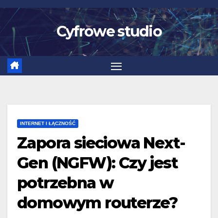
Skip
to
Cyfrowe studio
content
INTERNET I ŁĄCZNOŚĆ
Zapora sieciowa Next-
Gen (NGFW): Czy jest
potrzebna w
domowym routerze?