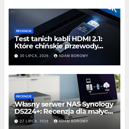
RECENZJE
Test tanich kabli HDMI 2.1:
Które chińskie przewody
faktycznie obsługują 48
30 LIPCA, 2026
ADAM BOROWY
Gbps?
RECENZJE
Własny serwer NAS Synology
DS224+: Recenzja dla małych
firm i konfiguracja backupu
27 LIPCA, 2026
ADAM BOROWY
3-2-1.