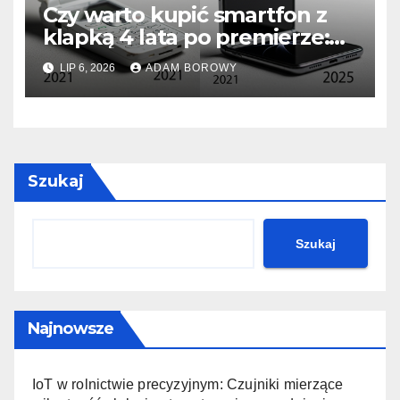
Czy warto kupić smartfon z
klapką 4 lata po premierze:
Analiza opłacalności.
LIP 6, 2026
ADAM BOROWY
Szukaj
Szukaj
Najnowsze
IoT w rolnictwie precyzyjnym: Czujniki mierzące