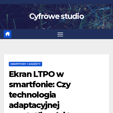
Skip
to
Cyfrowe studio
content
SMARTFONY I GADŻETY
Ekran LTPO w
smartfonie: Czy
technologia
adaptacyjnej