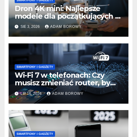
SMARTFONY I GADŻETY
Dron 4K mini: Najlepsze
modele dla początkujących z
wiatroodpornością.
SIE 3, 2026
ADAM BOROWY
SMARTFONY I GADŻETY
Wi-Fi 7 w telefonach: Czy
musisz zmieniać router, by
wykorzystać nowy standard?
LIP 16, 2026
ADAM BOROWY
SMARTFONY I GADŻETY