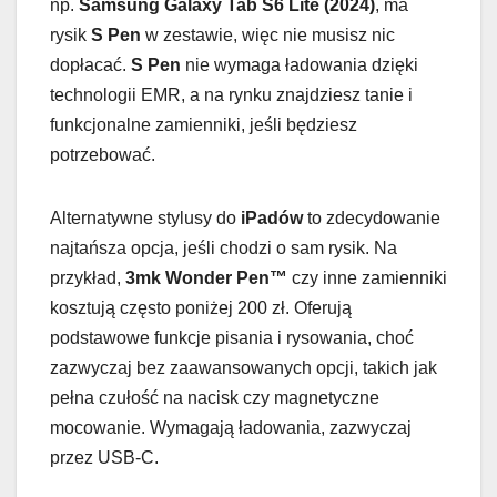
np.
Samsung Galaxy Tab S6 Lite (2024)
, ma
rysik
S Pen
w zestawie, więc nie musisz nic
dopłacać.
S Pen
nie wymaga ładowania dzięki
technologii EMR, a na rynku znajdziesz tanie i
funkcjonalne zamienniki, jeśli będziesz
potrzebować.
Alternatywne stylusy do
iPadów
to zdecydowanie
najtańsza opcja, jeśli chodzi o sam rysik. Na
przykład,
3mk Wonder Pen™
czy inne zamienniki
kosztują często poniżej 200 zł. Oferują
podstawowe funkcje pisania i rysowania, choć
zazwyczaj bez zaawansowanych opcji, takich jak
pełna czułość na nacisk czy magnetyczne
mocowanie. Wymagają ładowania, zazwyczaj
przez USB-C.