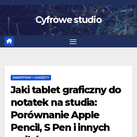
Skip
to
Cyfrowe studio
content
SMARTFONY I GADŻETY
Jaki tablet graficzny do
notatek na studia:
Porównanie Apple
Pencil, S Pen i innych