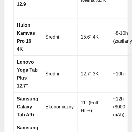
Retina XDR
12.9
Huion
Kamvas
~8-10h
Średni
15,6″ 4K
Pro 16
(zasilany
4K
Lenovo
Yoga Tab
Średni
12,7″ 3K
~10h+
Plus
12,7”
Samsung
~12h
11″ (Full
Galaxy
Ekonomiczny
(8000
HD+)
Tab A9+
mAh)
Samsung