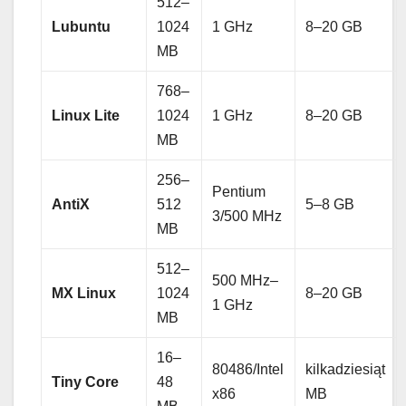
512–
Lubuntu
1024
1 GHz
8–20 GB
MB
768–
Linux Lite
1024
1 GHz
8–20 GB
MB
256–
Pentium
AntiX
512
5–8 GB
3/500 MHz
MB
512–
500 MHz–
MX Linux
1024
8–20 GB
1 GHz
MB
16–
80486/Intel
kilkadziesiąt
Tiny Core
48
x86
MB