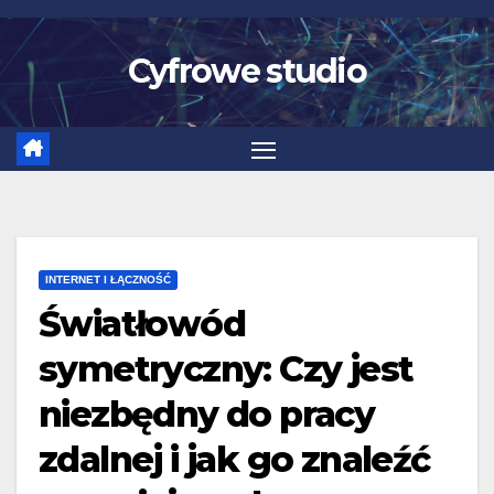
Skip
to
Cyfrowe studio
content
INTERNET I ŁĄCZNOŚĆ
Światłowód
symetryczny: Czy jest
niezbędny do pracy
zdalnej i jak go znaleźć