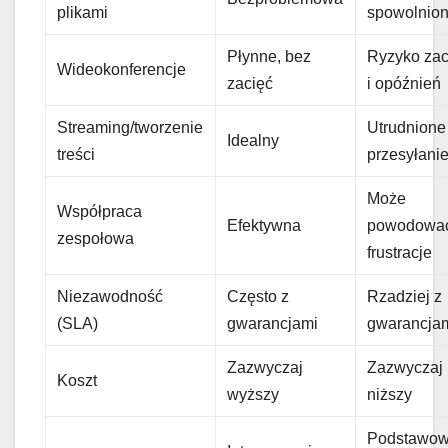
plikami
spowolnio
Płynne, bez
Ryzyko zac
Wideokonferencje
zacięć
i opóźnień
Streaming/tworzenie
Utrudnione
Idealny
treści
przesyłani
Może
Współpraca
Efektywna
powodowa
zespołowa
frustracje
Niezawodność
Często z
Rzadziej z
(SLA)
gwarancjami
gwarancja
Zazwyczaj
Zazwyczaj
Koszt
wyższy
niższy
Podstawo