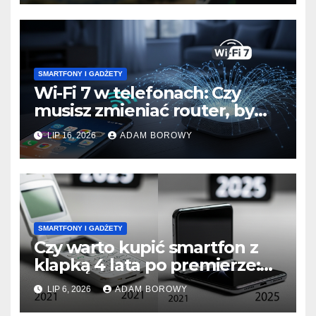
SMARTFONY I GADŻETY
Wi-Fi 7 w telefonach: Czy
musisz zmieniać router, by
wykorzystać nowy standard?
LIP 16, 2026
ADAM BOROWY
SMARTFONY I GADŻETY
Czy warto kupić smartfon z
klapką 4 lata po premierze:
Analiza opłacalności.
LIP 6, 2026
ADAM BOROWY