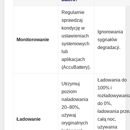
Regularnie
sprawdzaj
kondycję w
Ignorowania
ustawieniach
Monitorowanie
sygnałów
systemowych
degradacji.
lub
aplikacjach
(AccuBattery).
Ładowania do
Utrzymuj
100% i
poziom
rozładowywani
naładowania
do 0%,
20–80%,
ładowania prze
używaj
Ładowanie
całą noc,
oryginalnych
używania