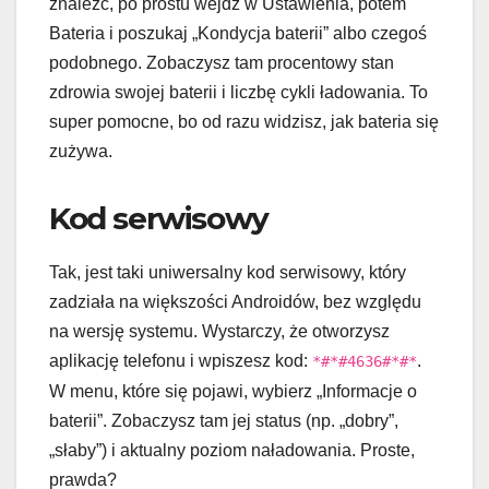
znaleźć, po prostu wejdź w Ustawienia, potem
Bateria i poszukaj „Kondycja baterii” albo czegoś
podobnego. Zobaczysz tam procentowy stan
zdrowia swojej baterii i liczbę cykli ładowania. To
super pomocne, bo od razu widzisz, jak bateria się
zużywa.
Kod serwisowy
Tak, jest taki uniwersalny kod serwisowy, który
zadziała na większości Androidów, bez względu
na wersję systemu. Wystarczy, że otworzysz
aplikację telefonu i wpiszesz kod:
.
*#*#4636#*#*
W menu, które się pojawi, wybierz „Informacje o
baterii”. Zobaczysz tam jej status (np. „dobry”,
„słaby”) i aktualny poziom naładowania. Proste,
prawda?