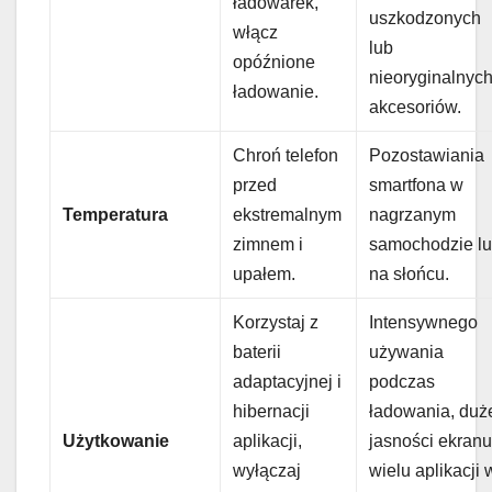
ładowarek,
uszkodzonych
włącz
lub
opóźnione
nieoryginalnyc
ładowanie.
akcesoriów.
Chroń telefon
Pozostawiania
przed
smartfona w
Temperatura
ekstremalnym
nagrzanym
zimnem i
samochodzie l
upałem.
na słońcu.
Korzystaj z
Intensywnego
baterii
używania
adaptacyjnej i
podczas
hibernacji
ładowania, duż
Użytkowanie
aplikacji,
jasności ekranu
wyłączaj
wielu aplikacji 