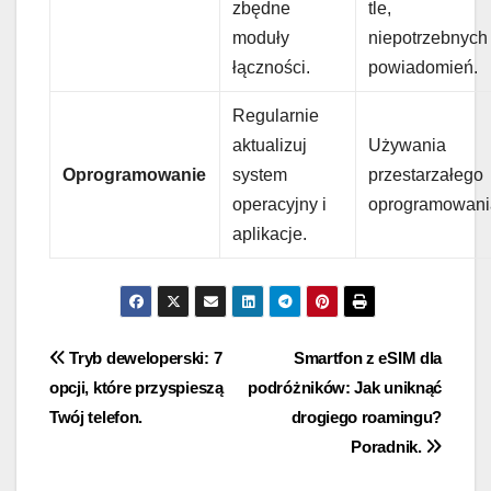
zbędne
tle,
moduły
niepotrzebnych
łączności.
powiadomień.
Regularnie
aktualizuj
Używania
Oprogramowanie
system
przestarzałego
operacyjny i
oprogramowani
aplikacje.
Nawigacja
Tryb deweloperski: 7
Smartfon z eSIM dla
opcji, które przyspieszą
podróżników: Jak uniknąć
wpisu
Twój telefon.
drogiego roamingu?
Poradnik.