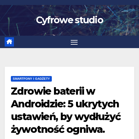
Skip
to
Cyfrowe studio
content
SMARTFONY I GADŻETY
Zdrowie baterii w
Androidzie: 5 ukrytych
ustawień, by wydłużyć
żywotność ogniwa.