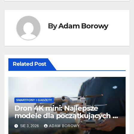
By
Adam Borowy
Related Post
SMARTFONY I GADŻETY
Dron 4K mini: Najlepsze
modele dla początkujących z
wiatroodpornością.
SIE 3, 2026
ADAM BOROWY