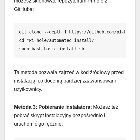
możesz sklonować repozytorium Pi-hole z
GitHuba:
git clone --depth 1 https://github.com/pi-hole/p
cd "Pi-hole/automated install/"
sudo bash basic-install.sh
Ta metoda pozwala zajrzeć w kod źródłowy przed
instalacją, co docenią bardziej zaawansowani
użytkownicy.
Metoda 3: Pobieranie instalatora:
Możesz też
pobrać skrypt instalacyjny bezpośrednio i
uruchomić go ręcznie: