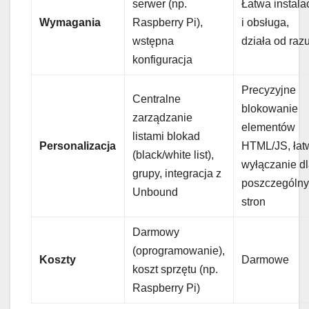
serwer (np.
Łatwa instala
Wymagania
Raspberry Pi),
i obsługa,
wstępna
działa od raz
konfiguracja
Precyzyjne
Centralne
blokowanie
zarządzanie
elementów
listami blokad
Personalizacja
HTML/JS, łat
(black/white list),
wyłączanie d
grupy, integracja z
poszczególn
Unbound
stron
Darmowy
(oprogramowanie),
Koszty
Darmowe
koszt sprzętu (np.
Raspberry Pi)