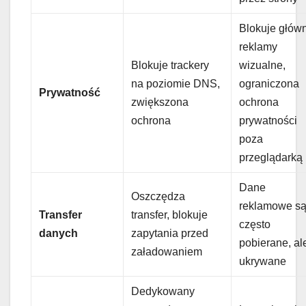
Blokuje głów
reklamy
Blokuje trackery
wizualne,
na poziomie DNS,
ograniczona
Prywatność
zwiększona
ochrona
ochrona
prywatności
poza
przeglądarką
Dane
Oszczędza
reklamowe s
Transfer
transfer, blokuje
często
danych
zapytania przed
pobierane, al
załadowaniem
ukrywane
Dedykowany