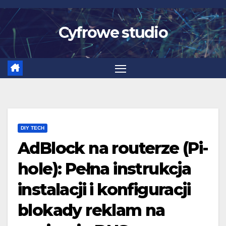
Skip
to
Cyfrowe studio
content
DIY TECH
AdBlock na routerze (Pi-
hole): Pełna instrukcja
instalacji i konfiguracji
blokady reklam na