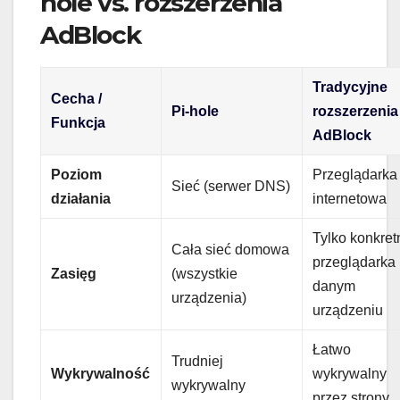
hole vs. rozszerzenia
AdBlock
Tradycyjne
Cecha /
Pi-hole
rozszerzenia
Funkcja
AdBlock
Poziom
Przeglądarka
Sieć (serwer DNS)
działania
internetowa
Tylko konkret
Cała sieć domowa
przeglądarka
Zasięg
(wszystkie
danym
urządzenia)
urządzeniu
Łatwo
Trudniej
Wykrywalność
wykrywalny
wykrywalny
przez strony